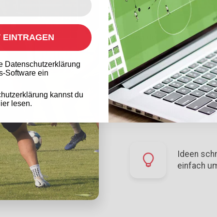
effiziente
T EINTRAGEN
Von der ersten Idee ein
Spielvorbereitung, dur
die Datenschutzerklärung
Programme erzielst Du 
s-Software ein
So kannst Du dich auf d
hutzerklärung kannst du
ier lesen.
deiner Mannschaft!
Ideen schn
einfach u