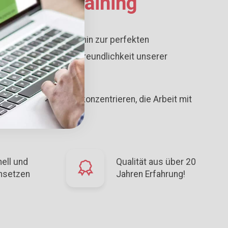
s Fußballtraining
er Trainingsform bis hin zur perfekten
ch die hohe Benutzerfreundlichkeit unserer
schnell Resultate.
as wirklich wichtige konzentrieren, die Arbeit mit
ell und
Qualität aus über 20
msetzen
Jahren Erfahrung!