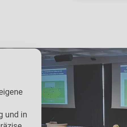
 eigene
g und in
räzise,