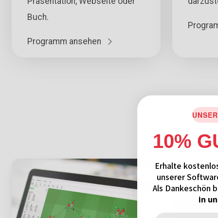
Präsentation, Webseite oder
darzust
Buch.
Progra
Programm ansehen
UNSER
10% G
Erhalte kostenlo
unserer Softwar
Als Dankeschön 
in u